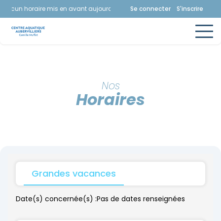
Aucun horaire mis en avant aujourd'hui.
Consultez la page horaires.
Se connecter
S'inscrire
Nos
Horaires
Grandes vacances
Date(s) concernée(s) :
Pas de dates renseignées