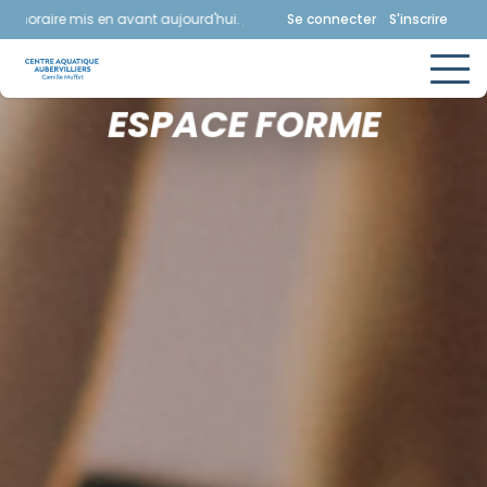
oraire mis en avant aujourd'hui.
Consultez la page horaires.
Se connecter
S'inscrire
ESPACE FORME